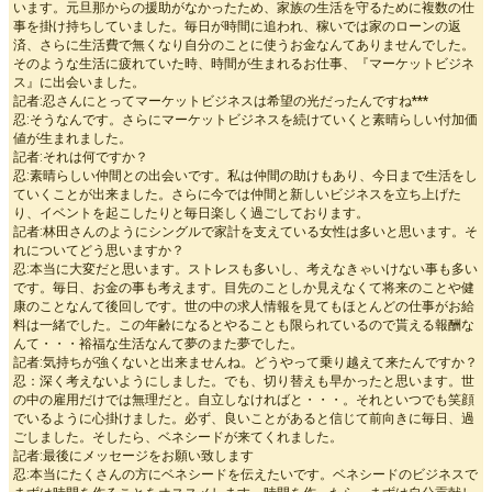
います。元旦那からの援助がなかったため、家族の生活を守るために複数の仕
事を掛け持ちしていました。毎日が時間に追われ、稼いでは家のローンの返
済、さらに生活費で無くなり自分のことに使うお金なんてありませんでした。
そのような生活に疲れていた時、時間が生まれるお仕事、『マーケットビジネ
ス』に出会いました。
記者:忍さんにとってマーケットビジネスは希望の光だったんですね***
忍:そうなんです。さらにマーケットビジネスを続けていくと素晴らしい付加価
値が生まれました。
記者:それは何ですか？
忍:素晴らしい仲間との出会いです。私は仲間の助けもあり、今日まで生活をし
ていくことが出来ました。さらに今では仲間と新しいビジネスを立ち上げた
り、イベントを起こしたりと毎日楽しく過ごしております。
記者:林田さんのようにシングルで家計を支えている女性は多いと思います。そ
れについてどう思いますか？
忍:本当に大変だと思います。ストレスも多いし、考えなきゃいけない事も多い
です。毎日、お金の事も考えます。目先のことしか見えなくて将来のことや健
康のことなんて後回しです。世の中の求人情報を見てもほとんどの仕事がお給
料は一緒でした。この年齢になるとやることも限られているので貰える報酬な
んて・・・裕福な生活なんて夢のまた夢でした。
記者:気持ちが強くないと出来ませんね。どうやって乗り越えて来たんですか？
忍：深く考えないようにしました。でも、切り替えも早かったと思います。世
の中の雇用だけでは無理だと。自立しなければと・・・。それといつでも笑顔
でいるように心掛けました。必ず、良いことがあると信じて前向きに毎日、過
ごしました。そしたら、ベネシードが来てくれました。
記者:最後にメッセージをお願い致します
忍:本当にたくさんの方にベネシードを伝えたいです。ベネシードのビジネスで