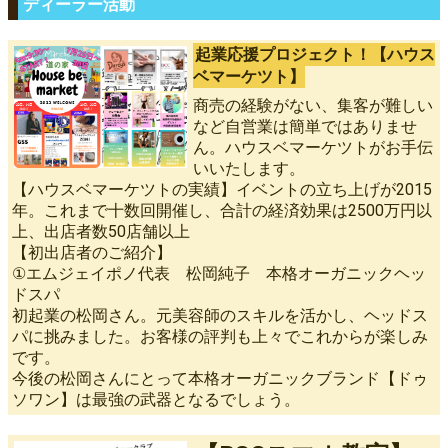
ディーラー活動
起業応援プロジェクト！【ハウス
ベマーケツト】
商売の経験がない、集客が難しい
など自営業は簡単ではありませ
ん。ハウスベマーケツトがお手伝
いいたします。
【ハウスベマーケツトの実績】イベントの立ち上げが2015
年。これまで十数回開催し、合計の経済効果は2500万円以
上、出店者数50店舗以上
【初出店者のご紹介】
①エムジェイポノ代表 松岡純子 本格オーガニックヘッ
ドスパ
初起業の松岡さん。元美容師のスキルを活かし、ヘッドス
パに挑みました。お客様の評判も上々でこれからが楽しみ
です。
今後の松岡さんにとって本格オーガニックブランド【ドゥ
ソワン】は最強の武器となるでしょう。