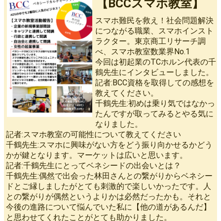
【BCCスマホ教室】
スマホ難民を救え！社会問題解決
につながる職業、スマホインスト
ラクター。東京商工リサーチ調
べ、スマホ教室数業界No.1
今回は初起業のTCホルン代表の千
鶴先生にインタビューしました。
記者:BCC資格を取得しての感想を
教えてください。
千鶴先生:初めは乗り気ではなかっ
たんですが取ってみるとやる気に
なりました。
記者:スマホ教室の可能性について教えてください
千鶴先生:スマホに興味がない方をどう振り向かせるかどう
かが鍵となります。マーケットは広いと思います。
記者:千鶴先生にとってベネシードの出会いとは？
千鶴先生:偶然で出会った林田さんとの繋がりからベネシー
ドとご縁しましたがとても刺激的で楽しいかったです。人
との繋がりが偶然というよりかは必然だったかも。それと
今後の進路について悩んでいた私に【他の道があるんだ】
と思わせてくれたことがとても助かりました。