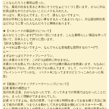
ことなんだろうと最初は思った。
でも、最近の社会を見ると本当にそうだなぁとつくづく思います。さらに片山
社長は誰もやりたがらないことにメスを入れた人。
やっぱり、変人なんですよ。だって、誰もしないですよ〜。
自分が不利になるかもしれない事をする人ってあまりいない。片山源治郎社長
はどのように育った人なんだろうと興味があります。
🍀【ベネシードの製品作りについて】
ありがとうございます(^^)その一言につきます。こんな素晴らしい製品を作って
頂いて。日本人として誇りに思います。
【好きな製品ベスト3】
え〜それは選べないですよ〜。なんでそんな意地悪な質問するの？〜(^^)
ん〜・・・・・・・・・"・・・・・
まずはやっぱりアクティブシードワン。
次に水素ロコモです。この2つは絶対に外せません。
水素ロコモを飲んでいるのといないのでは腰の痛みが全然違います。ちなみに
私は朝4カプセル、夕方に4カプセル飲んでます。そして、ヘパーラゴールド、
ブレインシードワンかな。（ベスト4になってますけどとつっこみたかった私
笑）
🌱【最後にアクティブディーラーシップについて】
記者:最初の感想は？
浅川社長:正直、わからなかったです。だって今までの常識ではなかったことだ
から。まったく理解ができませんでした。
記者:そうですよね。自力の世界。つまり体と時間を使ってお金を稼ぐ方法に加
えて他力の世界。つまり人を動かして大きな収益を掴むビジネスオーナー業。
さらに最後は浅川さんが得意としてきた物力の世界。つまり、投資の世界が3つ