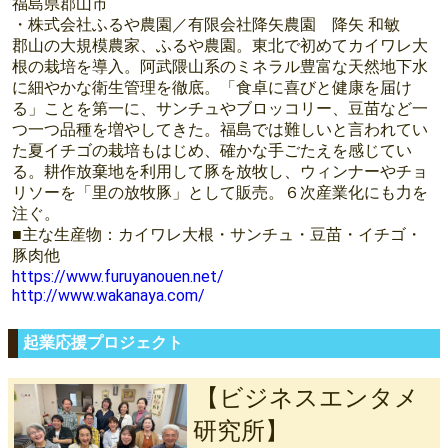
福島県郡山市
・株式会社ふるや農園／有限会社降矢農園 降矢 和敏
郡山の大規模農家、ふるや農園。東北で初めてカイワレ大
根の栽培を導入。阿武隈山系のミネラル豊富な天然地下水
に細やかな衛生管理を徹底。「食卓に喜びと健康を届け
る」ことを第一に、サンチュやブロッコリー、豆苗など一
つ一つ品種を増やしてきた。福島では難しいと言われてい
た夏イチゴの栽培もはじめ、確かな手ごたえを感じてい
る。耕作放棄地を利用して豚を放牧し、ウィンナーやチョ
リソーを「里の放牧豚」として販売。６次産業化にも力を
注ぐ。
■主な生産物：カイワレ大根・サンチュ・豆苗・イチゴ・
豚肉他
https://www.furuyanouen.net/
http://www.wakanaya.com/
起業応援プロジェクト
【ビジネスエンタメ
研究所】