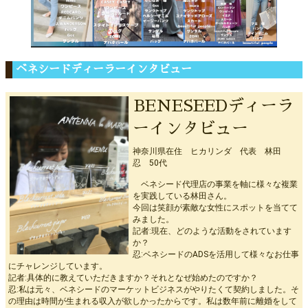
ベネシードディーラーインタビュー
BENESEEDディーラ
ーインタビュー
神奈川県在住 ヒカリンダ 代表 林田
忍 50代
ベネシード代理店の事業を軸に様々な複業
を実践している林田さん。
今回は笑顔が素敵な女性にスポットを当てて
みました。
記者:現在、どのような活動をされています
か？
忍:ベネシードのADSを活用して様々なお仕事
にチャレンジしています。
記者:具体的に教えていただきますか？それとなぜ始めたのですか？
忍:私は元々、ベネシードのマーケットビジネスがやりたくて契約しました。そ
の理由は時間が生まれる収入が欲しかったからです。私は数年前に離婚をして