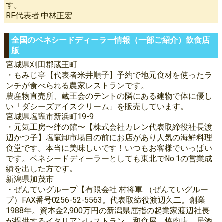
す。
RF代表者:中林正宏
全国のベネシードディーラー情報（一部ご紹介）飲食店
版
宮城県刈田郡蔵王町
・もみじ亭【代表者米井順子】予約で地元食材を使ったラ
ンチが食べられる農家レストランです。
農産物直売所、蔵王会のテントの隣にある建物で体に優し
い「ダシーズアイスクリーム」を販売しています。
宮城県塩竈市新浜町19-9
・元気工房〜絆の館〜【株式会社カレン代表取締役社長渡
辺かつ子】塩竈卸市場目の前にお店があり人気の海鮮料理
食堂です。本当に美味しいです！いつもお客様でいっぱい
です。ベネシードディーラーとしても東北でNo.1の営業成
績を出した方です。
新潟県加茂市
・ぜんていグループ【有限会社 村将軍 （ぜんていグルー
プ）FAX番号0256-52-5563。代表取締役渡辺久二。創業
1988年。資本金2,900万円の新潟県屈指の起業家渡辺社長
が提供するイタリアンレストラン、和食屋、焼肉店、居酒