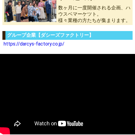
数ヶ月に一度開催される企画、ハ
ウスベマーケツト。
様々業種の方たちが集まります。
グループ企業【ダシーズファクトリー】
https://darcys-factory.co.jp/