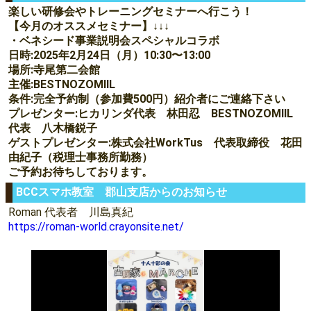
楽しい研修会やトレーニングセミナーへ行こう！
【今月のオススメセミナー】↓↓↓
・ベネシード事業説明会スペシャルコラボ
日時:2025年2月24日（月）10:30〜13:00
場所:寺尾第二会館
主催:BESTNOZOMIIL
条件:完全予約制（参加費500円）紹介者にご連絡下さい
プレゼンター:ヒカリンダ代表 林田忍 BESTNOZOMIIL
代表 八木橋鋭子
ゲストプレゼンター:株式会社WorkTus 代表取締役 花田
由紀子（税理士事務所勤務）
ご予約お待ちしております。
BCCスマホ教室 郡山支店からのお知らせ
Roman 代表者 川島真紀
https://roman-world.crayonsite.net/