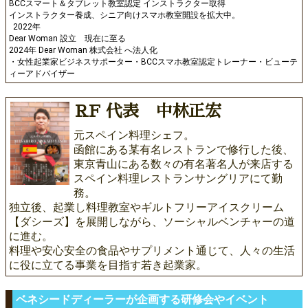
BCCスマート＆タブレット教室認定 インストラクター取得
インストラクター養成、シニア向けスマホ教室開設を拡大中。
2022年
Dear Woman 設立 現在に至る
2024年 Dear Woman 株式会社 へ法人化
・女性起業家ビジネスサポーター・BCCスマホ教室認定トレーナー・ビューテ
ィーアドバイザー
RF 代表 中林正宏
元スペイン料理シェフ。
函館にある某有名レストランで修行した後、
東京青山にある数々の有名著名人が来店する
スペイン料理レストランサングリアにて勤
務。
独立後、起業し料理教室やギルトフリーアイスクリーム
【ダシーズ】を展開しながら、ソーシャルベンチャーの道
に進む。
料理や安心安全の食品やサプリメント通じて、人々の生活
に役に立てる事業を目指す若き起業家。
ベネシードディーラーが企画する研修会やイベント