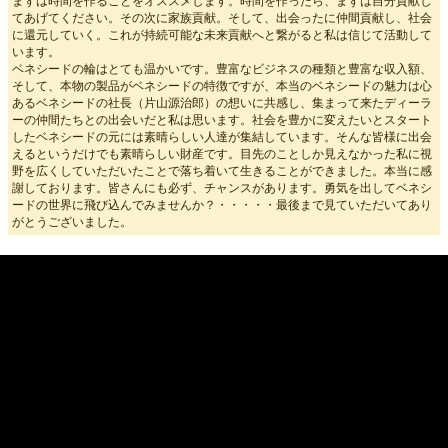
まずは時間を作ることをオススメします。時間を作ったら、まずは自分貢献し
てあげてください。その次に家族貢献。そして、出会ったに仲間貢献し、社会
に還元していく。これが持続可能な未来貢献へと繋がると私は信じて活動して
います。
ベネシードの輪はとても温かいです。豊富なビジネスの種類と豊富な収入額、
そして、本物の製品がベネシードの特徴ですが、本当のベネシードの魅力は心
あるベネシードの社長（片山源治郎）の想いに共感し、集まって来たディーラ
ーの仲間たちとの出会いだと私は思います。社会を豊かに変えたいとスタート
したベネシードの元には素晴らしい人達が集結しています。そんな皆様に出会
えるというだけでも素晴らしい財産です。目先のことしか見えなかった私に視
野を広くしていただいたことで落ち着いて生きることができました。本当に感
謝しております。皆さんにも必ず、チャンスがあります。勇気を出してベネシ
ードの世界に飛び込んでみませんか？・・・・・最後まで見ていただいてあり
がとうございました。