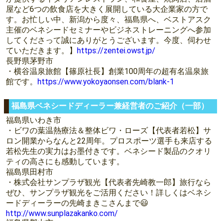
屋など6つの飲食店を大きく展開している大企業家の方で
す。お忙しい中、新潟から度々、福島県へ、ベストアスク
主催のベネシードセミナーやビジネストレーニングへ参加
してくださって誠にありがとうございます。今度、伺わせ
ていただきます。】
https://zentei.owst.jp/
長野県茅野市
・横谷温泉旅館【篠原社長】創業100周年の超有名温泉旅
館です。
https://www.yokoyaonsen.com/blank-1
福島県ベネシードディーラー兼経営者のご紹介（一部）
福島県いわき市
・ビワの葉温熱療法＆整体ビワ・ローズ【代表者若松】サ
ロン開業からなんと22周年。プロスポーツ選手も来店する
若松先生の実力はお墨付きです。ベネシード製品のクオリ
ティの高さにも感動しています。
福島県田村市
・株式会社サンプラザ観光【代表者先崎教一郎】旅行なら
ぜひ、サンプラザ観光をご活用ください！詳しくはベネシ
ードディーラーの先崎まきこさんまで😃
http://www.sunplazakanko.com/