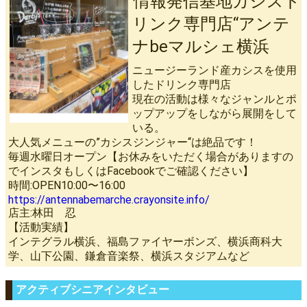
情報発信基地カシスド
リンク専門店“アンテ
ナbeマルシェ横浜
ニュージーランド産カシスを使用
したドリンク専門店
現在の活動は様々なジャンルとポ
ップアップをしながら展開をして
いる。
大人気メニューの”カシスジンジャー“は絶品です！
毎週水曜日オープン【お休みをいただく場合がありますの
でインスタもしくはFacebookでご確認ください】
時間:OPEN10:00〜16:00
https://antennabemarche.crayonsite.info/
店主:林田 忍
【活動実績】
インテグラル横浜、福島ファイヤーボンズ、横浜商科大
学、山下公園、鎌倉音楽祭、横浜スタジアムなど
アクティブシニアインタビュー