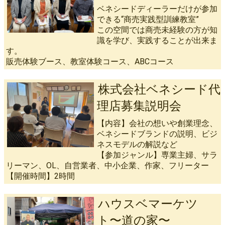
ベネシードディーラーだけが参加
できる“商売実践型訓練教室”
この空間では商売未経験の方が知
識を学び、実践することが出来ま
す。
販売体験ブース、教室体験コース、ABCコース
株式会社ベネシード代
理店募集説明会
【内容】会社の想いや創業理念、
ベネシードブランドの説明、ビジ
ネスモデルの解説など
【参加ジャンル】専業主婦、サラ
リーマン、OL、自営業者、中小企業、作家、フリーター
【開催時間】2時間
ハウスベマーケツ
ト〜道の家〜