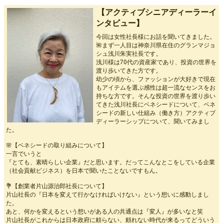
【アクティブシニアディーラーイ
ンタビュー】
今回は女性社長様にお話を聞いてきました。
🌺まず一人目は神奈川県在住のグランマジョ
シュ浅川朱実社長です。
浅川様は70代の資産家であり、投資の世界を
渡り歩いてきた方です。
幼少の頃から、ファッションが大好きで現在
もアイテムを選ぶ感性は超一流なセンスをお
持ちな方です。そんな投資の世界を渡り歩い
てきた浅川社長にベネシードについて、ベネ
シードの新しい仕組み（働き方）アクティブ
ディーラーシップについて、聞いてみまし
た。
🌸【ベネシードの取り組みについて】
一言でいうと
『とても、素晴らしい企業』だと思います。だってこんなとこをしている企業
（社会貢献ビジネス）を日本で聞いたことないですもん。
💐【創業者片山源治郎社長について】
片山社長の『日本を変えて行かなければいけない』という想いに感動しまし
た。
あと、何かを変えるという想いがある人の共通点は『変人』が多いなと笑
片山社長がこれからは日本政府に頼らない、頼れない時代が来るってどういう